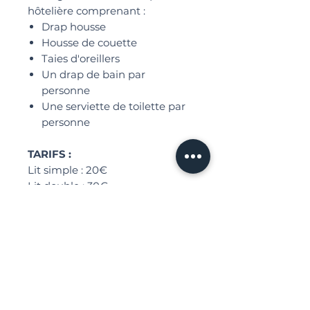
hôtelière comprenant :
Drap housse
Housse de couette
Taies d'oreillers
Un drap de bain par
personne
Une serviette de toilette par
personne
TARIFS :
Lit simple : 20€
Lit double : 30€
INTÉRESSÉ PAR CE SERVICE ?
CONTACTEZ-NOUS SUR
WHATSAPP !