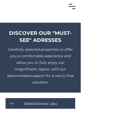
DISCOVER OUR "MUST-
SEE" ADRESSES
Carefully selected properties to offer
you a comfortable experience and
allow you to fully enjoy our
magnificent region, with our
personalized support for a worry-free
vacation.